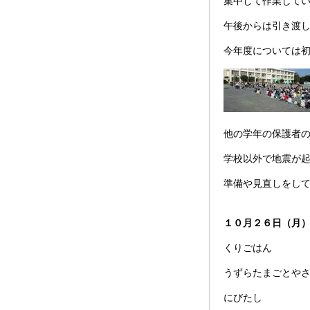
集中して作業して
午後からは引き渡
今年度については
他の学年の保護者
学校以外で地震が
準備や見直しをし
１０月２６日（月
くりごはん
うずらたまごとや
にびたし