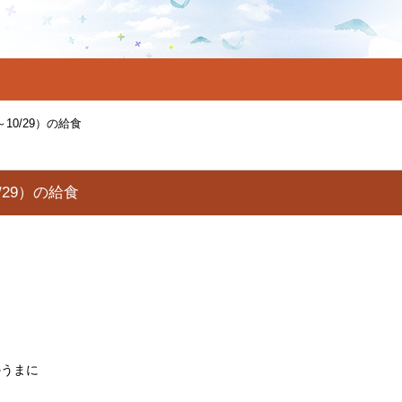
～10/29）の給食
0/29）の給食
）
のうまに