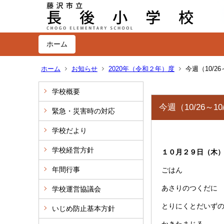
ホーム
ホーム
お知らせ
2020年（令和２年）度
今週（10/26
学校概要
今週（10/26～1
緊急・災害時の対応
学校だより
学校経営方針
１０月２９日（木
年間行事
ごはん
あさりのつくだに
学校運営協議会
とりにくとだいず
いじめ防止基本方針