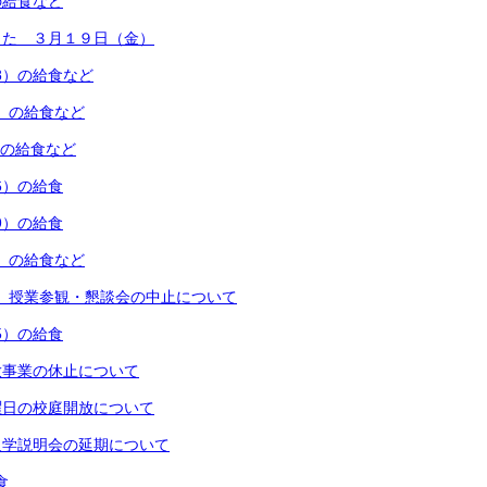
の給食など
した ３月１９日（金）
18）の給食など
12）の給食など
5）の給食など
26）の給食
19）の給食
12）の給食など
信】授業参観・懇談会の中止について
15）の給食
放事業の休止について
曜日の校庭開放について
入学説明会の延期について
食