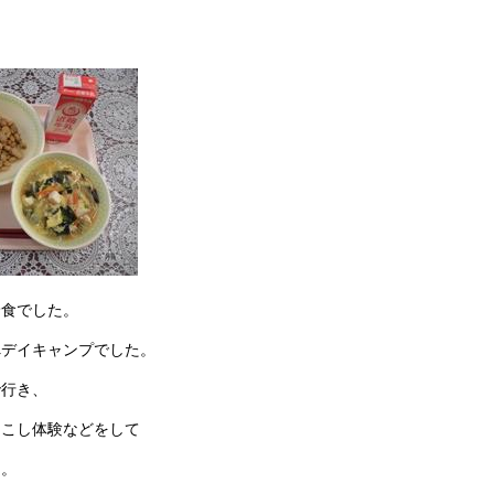
給食でした。
へデイキャンプでした。
で行き、
起こし体験などをして
た。