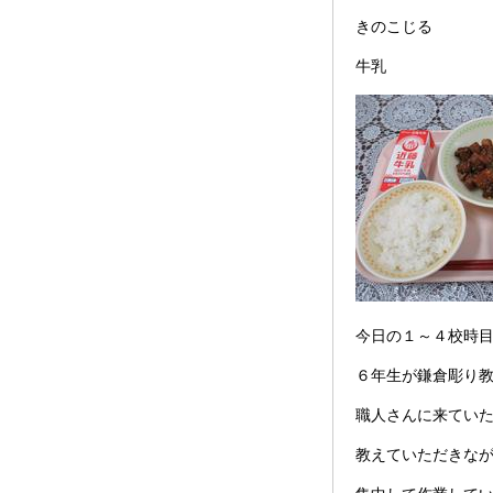
きのこじる
牛乳
今日の１～４校時
６年生が鎌倉彫り
職人さんに来てい
教えていただきな