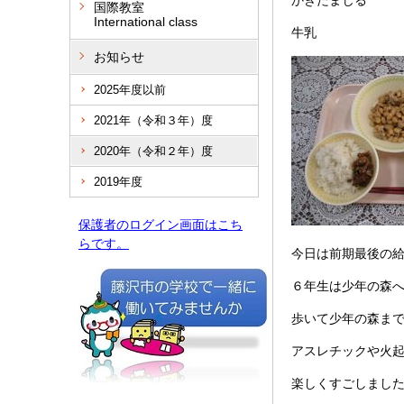
かきたまじる
国際教室
International class
牛乳
お知らせ
2025年度以前
2021年（令和３年）度
2020年（令和２年）度
2019年度
保護者のログイン画面はこち
らです。
今日は前期最後の
６年生は少年の森
歩いて少年の森ま
アスレチックや火
楽しくすごしまし