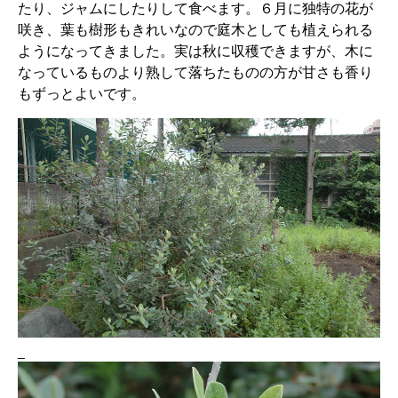
たり、ジャムに
したりして食べます。６月に独特の花が
咲き、葉も樹形もきれいなので庭木としても植えられる
ようになってきました。実は秋に収穫できますが、木に
なっているものより熟して落ちたものの方が甘さも香り
もずっとよいです。
_