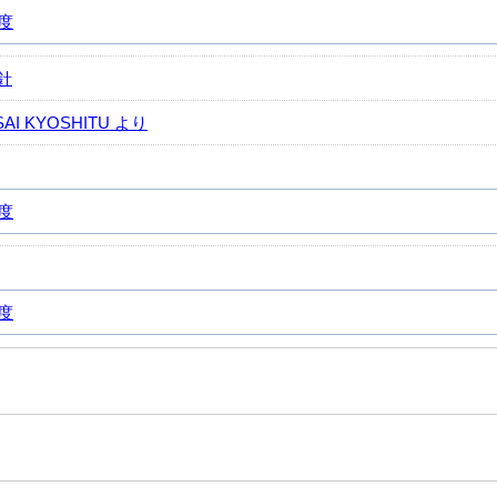
)度
針
I KYOSHITU より
)度
)度