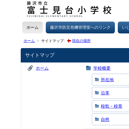
ホーム
藤沢市防災危機管理室へのリンク
い
ホーム
サイトマップ:
現在の場所
サイトマップ
ホーム
学校概要
所在地
沿革
校歌・校章
自然