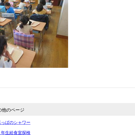
の他のページ
葉っぱのシャワー
１年生給食室探検