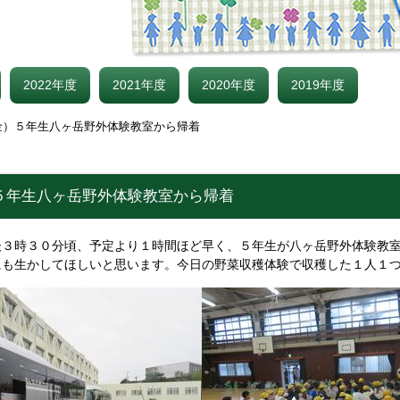
2022年度
2021年度
2020年度
2019年度
金）５年生八ヶ岳野外体験教室から帰着
５年生八ヶ岳野外体験教室から帰着
後３時３０分頃、予定より１時間ほど早く、５年生が八ヶ岳野外体験教
にも生かしてほしいと思います。今日の野菜収穫体験で収穫した１人１