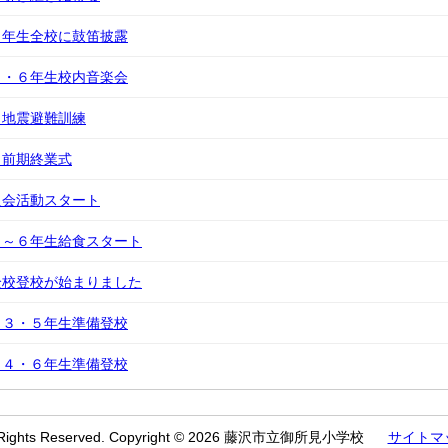
６年生全校に鼓笛披露
５・６年生校内音楽会
）地震避難訓練
）前期終業式
員会活動スタート
２～６年生給食スタート
全校登校が始まりました
・３・５年生準備登校
・４・６年生準備登校
l Rights Reserved. Copyright © 2026 藤沢市立御所見小学校
サイトマ