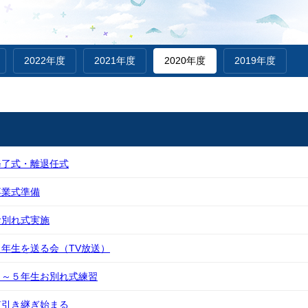
2022年度
2021年度
2020年度
2019年度
修了式・離退任式
卒業式準備
お別れ式実施
年生を送る会（TV放送）
１～５年生お別れ式練習
笛引き継ぎ始まる