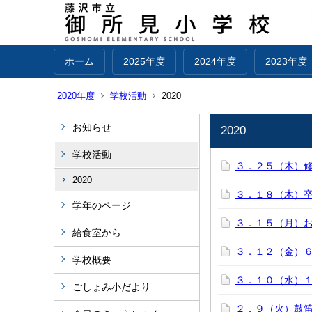
ホーム
2025年度
2024年度
2023年度
2020年度
学校活動
2020
お知らせ
2020
学校活動
３．２５（木）
2020
３．１８（木）
学年のページ
３．１５（月）
給食室から
３．１２（金）６
学校概要
３．１０（水）
ごしょみ小だより
２．９（火）鼓