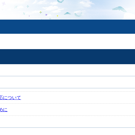
応について
めに