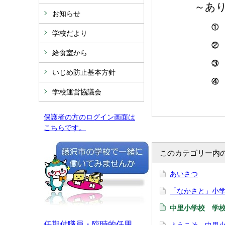
～あ
お知らせ
① 体がじょ
学校だより
② 心あたた
給食室から
③ きまりを
いじめ防止基本方針
④ 自分で
学校運営協議会
保護者の方のログイン画面は
こちらです。
このカテゴリー内
あいさつ
「なかさと」小
中里小学校 学
任期付職員・臨時的任用