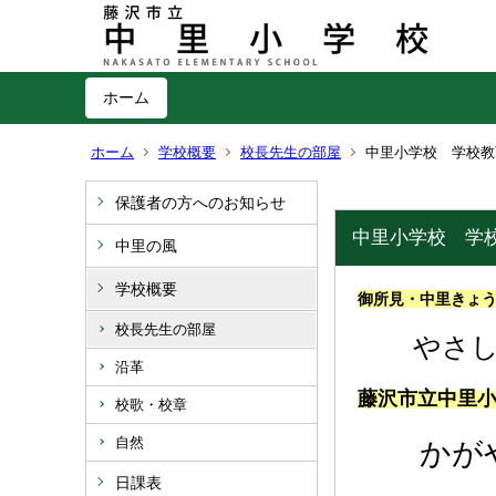
ホーム
ホーム
学校概要
校長先生の部屋
中里小学校 学校教
保護者の方へのお知らせ
中里小学校 学
中里の風
学校概要
御所見・中里きょ
校長先生の部屋
やさしく
沿革
藤沢市立中里
校歌・校章
自然
かがや
日課表