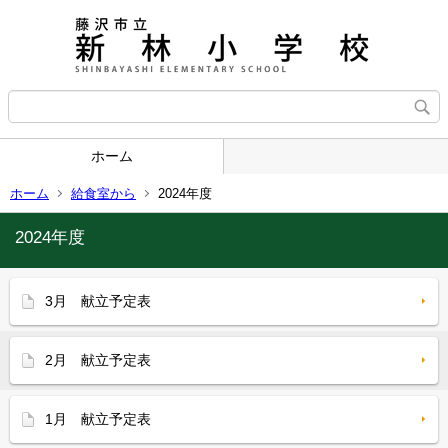
ホーム
ホーム
給食室から
2024年度
2024年度
3月 献立予定表
2月 献立予定表
1月 献立予定表