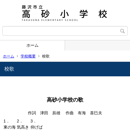
ホーム
ホーム
学校概要
校歌
校歌
高砂小学校の歌
作詞 津田 辰雄 作曲 有海 喜巳夫
1．
2．
3．
東の海
気高き
仰げば