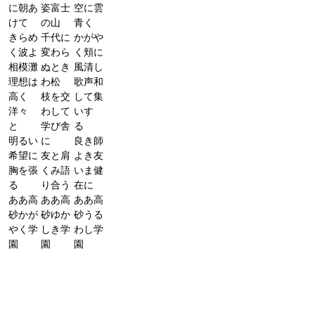
に朝あ
姿富士
空に雲
けて
の山
青く
きらめ
千代に
かがや
く波よ
変わら
く頬に
相模灘
ぬとき
風清し
理想は
わ松
歌声和
高く
枝を交
して集
洋々
わして
いす
と
学び舎
る
明るい
に
良き師
希望に
友と肩
よき友
胸を張
くみ語
いま健
る
り合う
在に
ああ高
ああ高
ああ高
砂かが
砂ゆか
砂うる
やく学
しき学
わし学
園
園
園