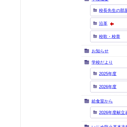
校長先生の部
沿革
校歌・校章
お知らせ
学校だより
2025年度
2026年度
給食室から
2026年度献立
いじめ防止基本方