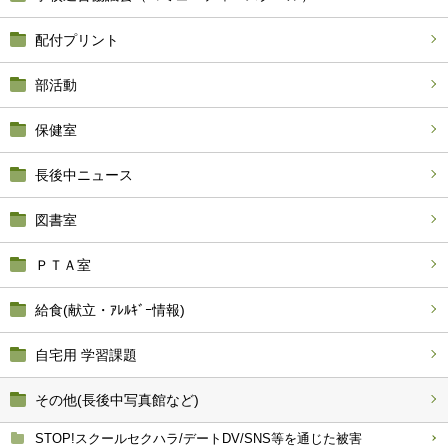
配付プリント
部活動
保健室
長後中ニュース
図書室
ＰＴＡ室
給食(献立・ｱﾚﾙｷﾞｰ情報)
自宅用 学習課題
その他(長後中写真館など)
STOP!スクールセクハラ/デートDV/SNS等を通じた被害