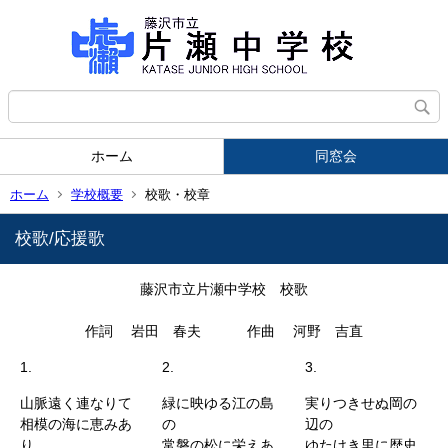
ホーム
同窓会
ホーム
学校概要
校歌・校章
校歌/応援歌
藤沢市立片瀬中学校 校歌
作詞 岩田 春夫 作曲 河野 吉直
1.
2.
3.
山脈遠く連なりて
緑に映ゆる江の島
実りつきせぬ岡の
相模の海に恵みあ
の
辺の
り
常磐の松に栄えあ
ゆたけき里に歴史