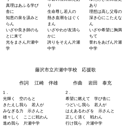
真理はあふる学び
り
あり
舎に
生命尊し若人の
理想は高し父母の
知恵の泉を汲みと
熱き血潮をはぐく
深き心にこたえな
らん
まん
ん
いざや良き師のも
いざやわが友清ら
いざや希望に胸満
とに来て
かに
ちて
光をまさん片瀬中
誇りをそえん片瀬
誉れをあげん片瀬
学
中学
中学
藤沢市立片瀬中学校 応援歌
作詞 江崎 伴雄 作曲 岩田 泰充
1．
2．
光輝く 空のもと
希望に燃えて 学び舎に
きたえし我ら 若人が
つどいし我ら 若人が
みなぎる力 示さんと
はえあるわざを 示さんと
雄々しく ここに戦わん
正しく清く 戦わん
進め我ら 片瀬中学
行け我ら 片瀬中学