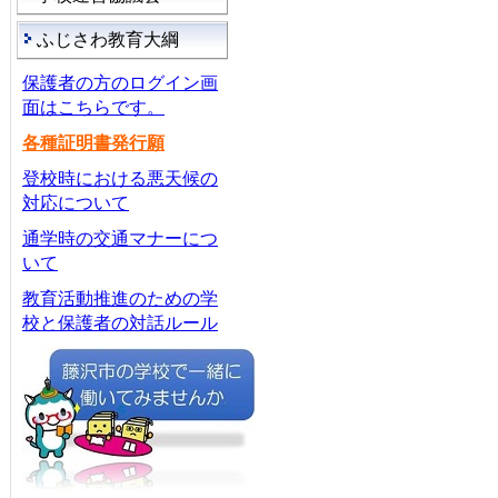
ふじさわ教育大綱
保護者の方のログイン画
面はこちらです。
各種証明書発行願
登校時における悪天候の
対応について
通学時の交通マナーにつ
いて
教育活動推進のための学
校と保護者の対話ルール