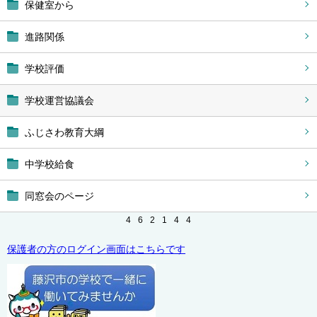
保健室から
進路関係
学校評価
学校運営協議会
ふじさわ教育大綱
中学校給食
同窓会のページ
4
6
2
1
4
4
保護者の方のログイン画面はこちらです