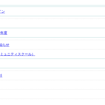
イン
）年度
知らせ
コミュニティスクール）
針