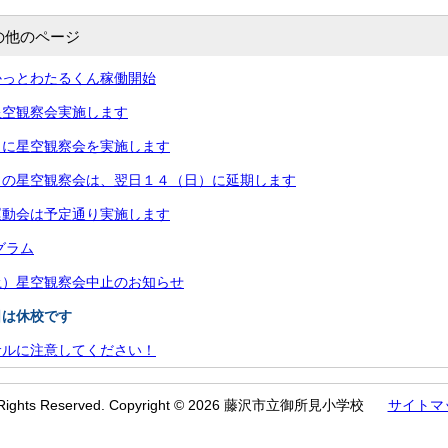
の他のページ
かっとわたるくん稼働開始
星空観察会実施します
）に星空観察会を実施します
）の星空観察会は、翌日１４（日）に延期します
運動会は予定通り実施します
グラム
土）星空観察会中止のお知らせ
日は休校です
サルに注意してください！
l Rights Reserved. Copyright © 2026 藤沢市立御所見小学校
サイトマ