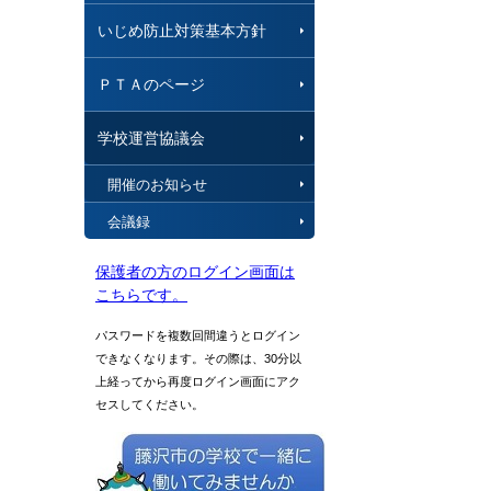
いじめ防止対策基本方針
ＰＴＡのページ
学校運営協議会
開催のお知らせ
会議録
保護者の方のログイン画面は
こちらです。
パスワードを複数回間違うとログイン
できなくなります。その際は、30分以
上経ってから再度ログイン画面にアク
セスしてください。