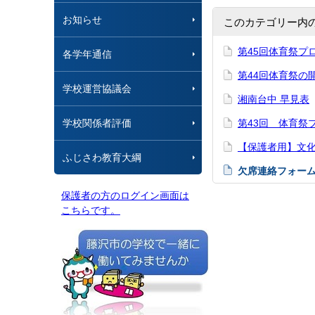
お知らせ
このカテゴリー内
第45回体育祭プ
各学年通信
第44回体育祭の
学校運営協議会
湘南台中 早見表
学校関係者評価
第43回 体育祭
【保護者用】文
ふじさわ教育大綱
欠席連絡フォー
保護者の方のログイン画面は
こちらです。