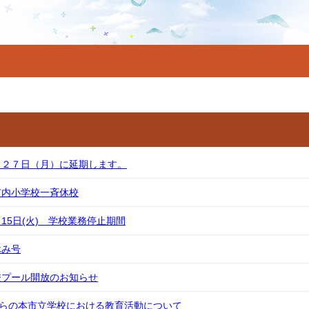
、２７日（月）に延期します。
市内小学校一斉休校
8月15日(火) 学校業務停止期間
休み号
校プール開放のお知らせ
からの本市立学校における教育活動について