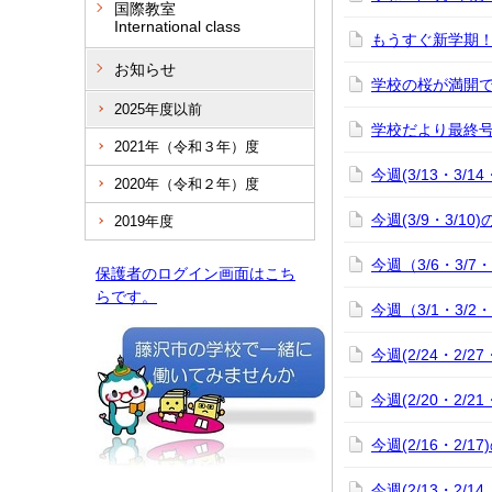
国際教室
International class
もうすぐ新学期
お知らせ
学校の桜が満開
2025年度以前
学校だより最終
2021年（令和３年）度
今週(3/13・3/1
2020年（令和２年）度
今週(3/9・3/10
2019年度
今週（3/6・3/7
保護者のログイン画面はこち
らです。
今週（3/1・3/2
今週(2/24・2/2
今週(2/20・2/2
今週(2/16・2/1
今週(2/13・2/14