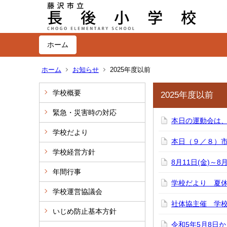
ホーム
ホーム
お知らせ
2025年度以前
学校概要
2025年度以前
緊急・災害時の対応
本日の運動会は
学校だより
本日（９／８）
学校経営方針
8月11日(金)～
年間行事
学校だより 夏
学校運営協議会
社体協主催 学
いじめ防止基本方針
令和5年5月8日