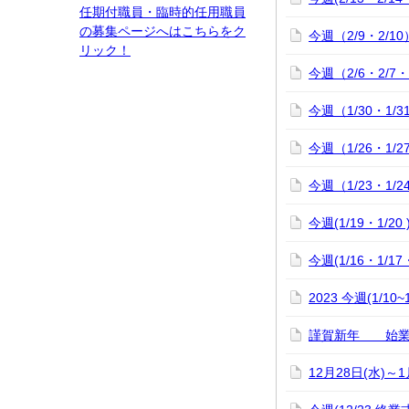
任期付職員・臨時的任用職員
の募集ページへはこちらをク
今週（2/9・2/
リック！
今週（2/6・2/7
今週（1/30・1/3
今週（1/26・1/
今週（1/23・1/2
今週(1/19・1/2
今週(1/16・1/1
2023 今週(1/10
謹賀新年 始業式
12月28日(水)～