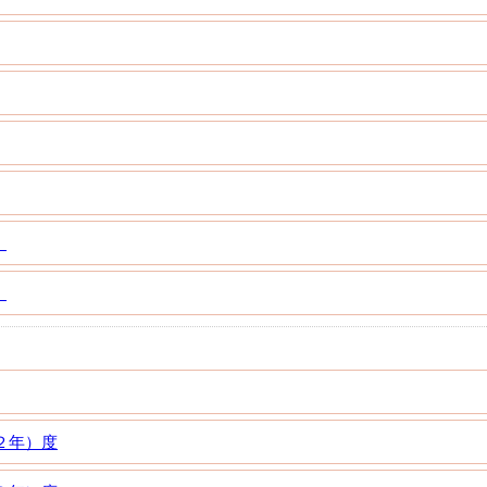
）
）
和２年）度