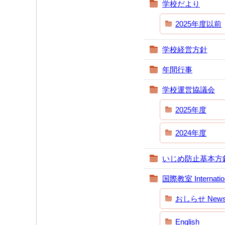
学校だより
2025年度以前
学校経営方針
年間行事
学校運営協議会
2025年度
2024年度
いじめ防止基本方
国際教室 Internation
おしらせ News N
English