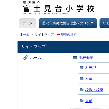
ホーム
藤沢市防災危機管理室へのリンク
い
ホーム
サイトマップ:
現在の場所
サイトマップ
ホーム
学校概要
所在地
沿革
校歌・校章
自然