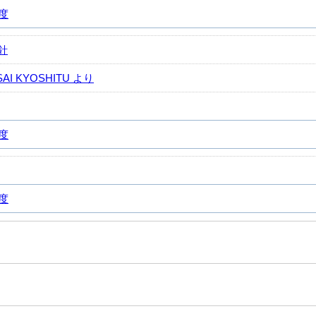
)度
針
I KYOSHITU より
)度
)度