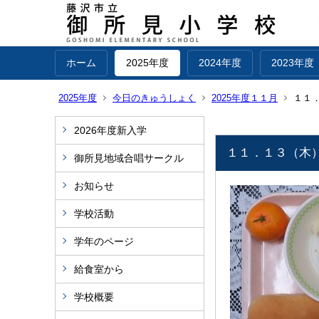
ホーム
2025年度
2024年度
2023年度
2025年度
今日のきゅうしょく
2025年度１１月
１１
2026年度新入学
１１．１３（木
御所見地域合唱サークル
お知らせ
学校活動
学年のページ
給食室から
学校概要