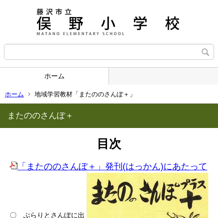
ホーム
ホーム
地域学習教材「またののさんぽ＋」
またののさんぽ＋
目次
「またののさんぽ＋」発刊(はっかん)にあたって
〇 ぶらりとさんぽに出