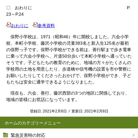
〇 おわりに P.
23～P.24
おわりに
参考資料
俣野小学校は、1971（昭和46）年に開校しました。六会小学
校、本町小学校、藤沢小学校の児童383名と新入生125名が最初
の俣野っ子です。俣野小学校ができる前は、善行駅まで歩き電車
に乗って六会小学校へ、片道50分歩いて本町小学校へ通っていた
そうです。子どもたちの教育のために、地域の方々がたくさんの
学校用の土地を用意したり、歩道橋や信号機の設置を市や警察に
お願いしたりしてくださったおかげで、俣野小学校ができ、子ど
もたちは安全に通学できるようになりました。
現在も、六会、善行、藤沢西部の3つの地区に関係しており、
地域の皆様にお世話になっています。
登録日:
2021年2月8日
/
更新日:
2021年2月8日
ホーム
緊急災害時の対応