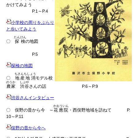
かけてみよう
P.1～P.4
小学校の周りをぶらり
と歩いてみよう
たんけん
〇
探検
の地図
P.5
探検の地図
ちさんちしょう
〇
地産地消
モデル校
のうか
しぶや
農家
渋谷
さんの話 P.6～P.9
渋谷さんインタビュー
かおういん
〇 俣野の昔から今 ～
花應院
・西俣野地域を訪ねて P.
10～P.11
俣野の昔から今へ