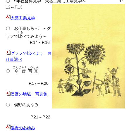
〇 5年社会科見学 大盛工業に工場見学へ P.
12～P.13
大盛工業見学
〇 お仕事しらべ ～グ
くら
ラフで
比
べてみよう～
P.14～P.16
グラフで比べよう お
仕事調べ
こんじゃく
しゃしん
〇
今昔
写真
P.17～P.20
俣野の地域 写真集
〇 俣野のあゆみ
P.21～P.22
俣野のあゆみ