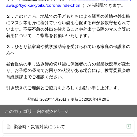
awa.jp/kyoiku/kyoiku/corona/index.html
）から閲覧できます。
２．このところ、地域での子どもたちによる騒音の苦情や外出時
にマスク等を身に着けていない姿を心配する声が多数寄せられて
います。不要不急の外出を控えることや外出する際のマスク等の
着用について、ご指導をお願いいたします。
３．ひとり親家庭や就学援助等を受けられている家庭の保護者の
方へ
昼食提供の申し込み締め切り後に保護者の方の就業状況等が変わ
り、お子様の昼食でお困りの状況がある場合には、教育委員会教
育総務課までご相談ください。
引き続きのご理解とご協力をよろしくお願い申し上げます。
登録日:
2020年4月20日
/
更新日:
2020年4月20日
このカテゴリー内の他のページ
緊急時・災害対策について