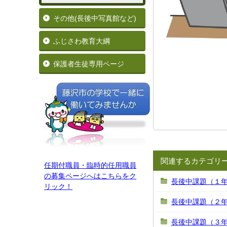
その他(長後中写真館など)
ふじさわ教育大綱
保護者生徒専用ページ
関連するカテゴリ
任期付職員・臨時的任用職員
の募集ページへはこちらをク
長後中課題（１
リック！
長後中課題（２
長後中課題（３