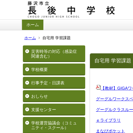
ホーム
ホーム
自宅用 学習課題
災害時等の対応（感染症
関連含む）
自宅用 学習課題
学校概要
行事予定・日課表
【教材】GIGAワ
おしらせ
グーグルワークスペース
支援センター
グーグルクラスルームに
ｅライブラリ
学校運営協議会（コミュ
ニティ・スクール）
まなびポケット