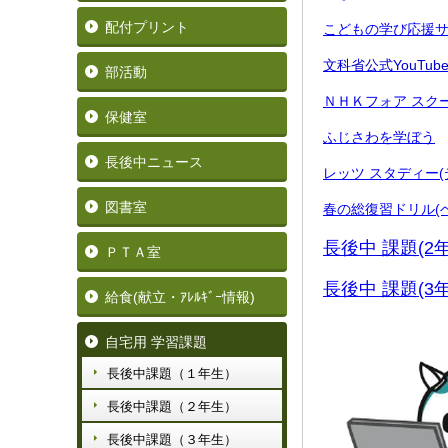
配付プリント
こどもの学び応援サ
文科省公式YouTu
部活動
ＮＨＫフォア スク
保健室
ふじさわを学ぼう
長後中ニュース
レッツ スタディー(
図書室
春の総復習ドリル(
長後中 課題(2
ＰＴＡ室
長後中 課題(3
給食(献立・ｱﾚﾙｷﾞｰ情報)
自宅用 学習課題
長後中課題（１年生）
長後中課題（２年生）
長後中課題（３年生）