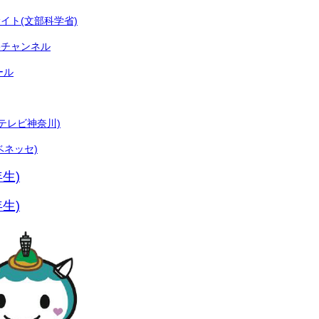
イト(文部科学省)
beチャンネル
ール
テレビ神奈川)
ベネッセ)
年生)
年生)