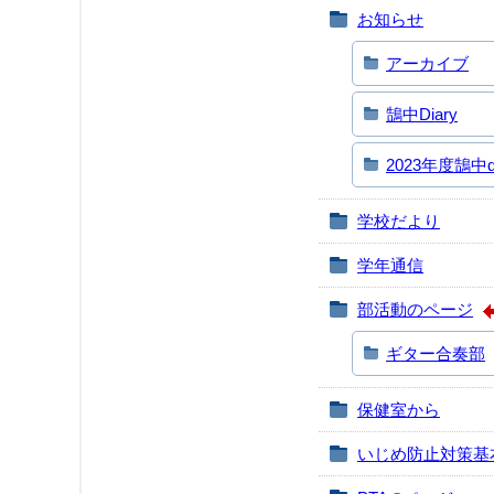
お知らせ
アーカイブ
鵠中Diary
2023年度鵠中da
学校だより
学年通信
部活動のページ
ギター合奏部
保健室から
いじめ防止対策基