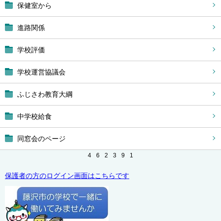
保健室から
進路関係
学校評価
学校運営協議会
ふじさわ教育大綱
中学校給食
同窓会のページ
4
6
2
3
9
1
保護者の方のログイン画面はこちらです