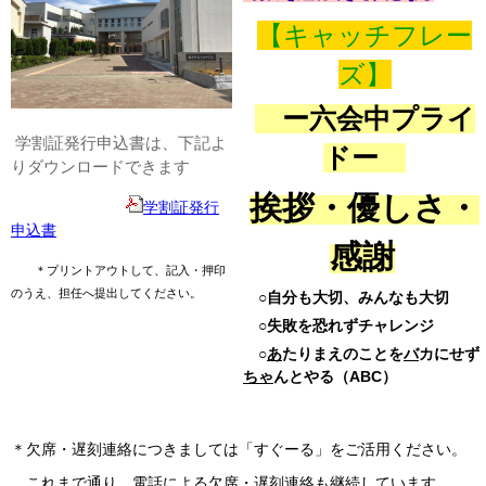
【キャッチフレー
ズ】
ー六会中プライ
学割証発行申込書は、下記よ
ドー
りダウンロードできます
挨拶・優しさ・
学割証発行
申込書
感謝
＊プリントアウトして、記入・押印
のうえ、担任へ提出してください。
○自分も大切、みんなも大切
○失敗を恐れずチャレンジ
○
あ
たりまえのことを
バ
カにせず
ちゃ
んとやる（ABC）
＊欠席・遅刻連絡につきましては「すぐーる」をご活用ください。
これまで通り、電話による欠席・遅刻連絡も継続しています。