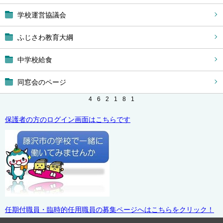
学校運営協議会
ふじさわ教育大綱
中学校給食
同窓会のページ
4
6
2
1
8
1
保護者の方のログイン画面はこちらです
任期付職員・臨時的任用職員の募集ページへはこちらをクリック！