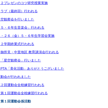
－２プレゼンのコツ研究授業実施
クラブ（最終回）行われる
星空観察会を行いました
「５・６年生音楽会」行われる
）・２６（金）５・６年生学習会実施
）２学期終業式行われる
御所見・中里地区 教育講演会行われる
）「星空観察会」行いました
PTA「美化活動」ありがとうございました
運動会が行われました
第２回運動会全校練習行われる
）第１回運動会全校練習行われる
）第１回運動会係活動