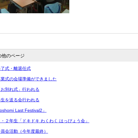
の他のページ
修了式・離退任式
卒業式の会場準備ができました
「お別れ式」行われる
年生を送る会行われる
mi Last Festival2」
・２年生「ドキドキ わくわく はっぴょう会」
委員会活動（今年度最終）