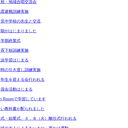
３校・地域合唱交流会
地震避難訓練実施
所見中学校の先生と交流
学期がはじまりました
１学期終業式
一斉下校訓練実施
水泳学習はじまる
害時の引き渡し訓練実施
１年生を迎える会行われる
委員会活動はじまる
sh Roomで学習しています
しい教科書が配られました
任式・始業式、４．８（火）離任式行われる