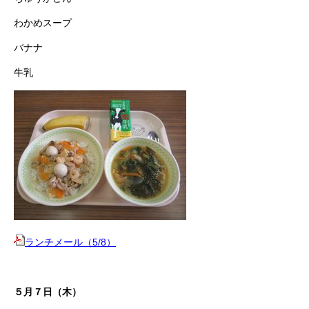
わかめスープ
バナナ
牛乳
ランチメール（5/8）
５月７日（木）