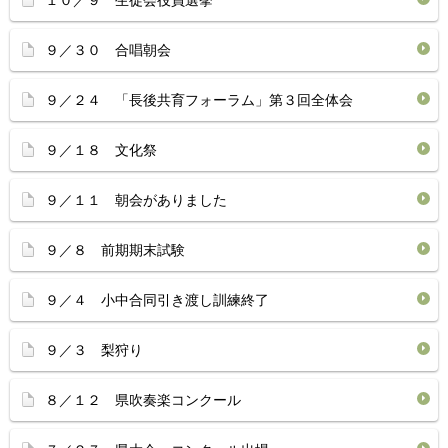
１０／９ 生徒会役員選挙
９／３０ 合唱朝会
９／２４ 「長後共育フォーラム」第３回全体会
９／１８ 文化祭
９／１１ 朝会がありました
９／８ 前期期末試験
９／４ 小中合同引き渡し訓練終了
９／３ 梨狩り
８／１２ 県吹奏楽コンクール