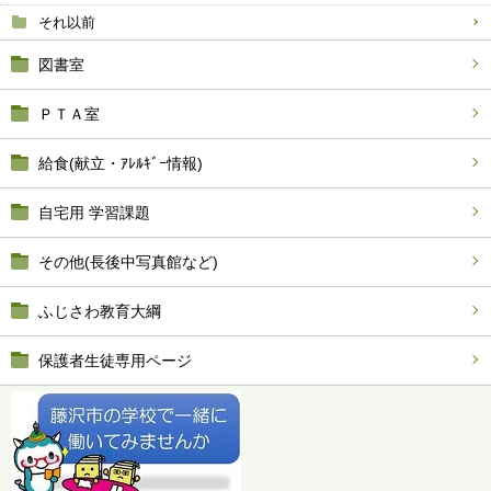
それ以前
図書室
ＰＴＡ室
給食(献立・ｱﾚﾙｷﾞｰ情報)
自宅用 学習課題
その他(長後中写真館など)
ふじさわ教育大綱
保護者生徒専用ページ