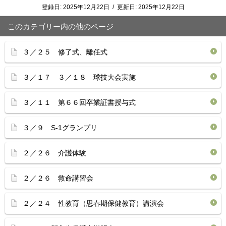
登録日:
2025年12月22日
/
更新日:
2025年12月22日
このカテゴリー内の他のページ
３／２５ 修了式、離任式
３／１７ ３／１８ 球技大会実施
３／１１ 第６６回卒業証書授与式
３／９ S-1グランプリ
２／２６ 介護体験
２／２６ 救命講習会
２／２４ 性教育（思春期保健教育）講演会