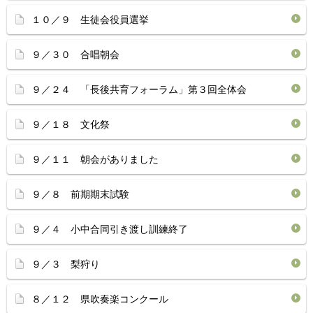
１０／９ 生徒会役員選挙
９／３０ 合唱朝会
９／２４ 「長後共育フォーラム」第３回全体会
９／１８ 文化祭
９／１１ 朝会がありました
９／８ 前期期末試験
９／４ 小中合同引き渡し訓練終了
９／３ 梨狩り
８／１２ 県吹奏楽コンクール