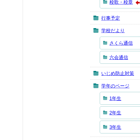
校歌・校章
行事予定
学校だより
さくら通信
六会通信
いじめ防止対策
学年のページ
1年生
2年生
3年生