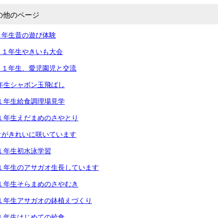
の他のページ
１年生昔の遊び体験
）１年生やきいも大会
）１年生、愛児園児と交流
年生シャボン玉飛ばし
１年生給食調理場見学
１年生えだまめのさやとり
オがきれいに咲いています
１年生初水泳学習
１年生のアサガオ生長しています
１年生そらまめのさやむき
１年生アサガオの鉢植えづくり
１年生はじめての給食