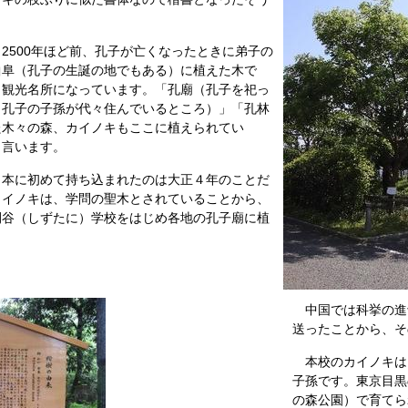
500年ほど前、孔子が亡くなったときに弟子の
曲阜（孔子の生誕の地でもある）に植えた木で
、観光名所になっています。「孔廟（孔子を祀っ
（孔子の子孫が代々住んでいるところ）」「孔林
た木々の森、カイノキもここに植えられてい
と言います。
本に初めて持ち込まれたのは大正４年のことだ
カイノキは、学問の聖木とされていることから、
閑谷（しずたに）学校をはじめ各地の孔子廟に植
中国では科挙の進
送ったことから、そ
本校のカイノキは
子孫です。東京目黒
の森公園）で育てら