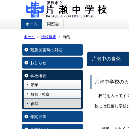
ホーム
同窓会
ホーム
学校概要
自然
緊急災害時の対応
片瀬中の自然
おしらせ
学校概要
片瀬中学校のカ
沿革
校歌・校章
校門を入ってすぐ左に
自然
秋には紅葉し学校
年間行事
「楷書」はカイノ