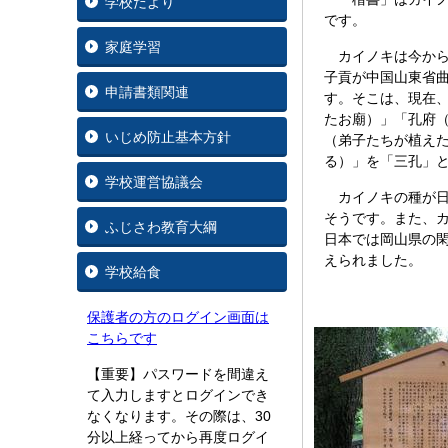
学校だより
です。
家庭学習
カイノキは今から2
子貢が中国山東省
申請書類関連
す。そこは、現在
たお廟）」「孔府
いじめ防止基本方針
（弟子たちが植え
る）」を「三孔」
学校運営協議会
カイノキの種が日
そうです。また、
ふじさわ教育大綱
日本では岡山県の
えられました。
学校給食
保護者の方のログイン画面は
こちらです
【重要】パスワードを間違え
て入力しますとログインでき
なくなります。その際は、30
分以上経ってから再度ログイ