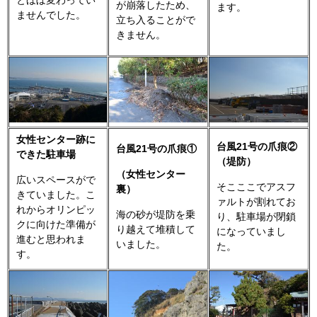
とほぼ変わってい
が崩落したため、
ます。
ませんでした。
立ち入ることがで
きません。
女性センター跡に
台風21号の爪痕②
台風21号の爪痕①
できた駐車場
（堤防）
（女性センター
広いスペースがで
そこここでアスフ
裏）
きていました。こ
ァルトが割れてお
れからオリンピッ
海の砂が堤防を乗
り、駐車場が閉鎖
クに向けた準備が
り越えて堆積して
になっていまし
進むと思われま
いました。
た。
す。