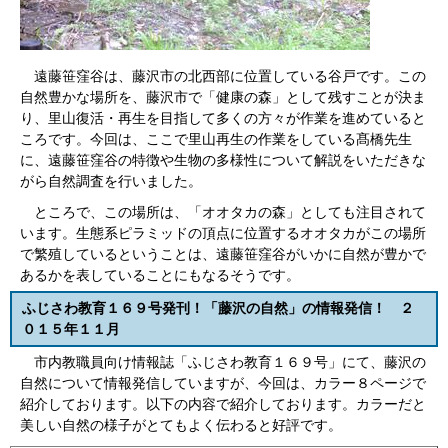
遠藤笹窪谷は、藤沢市の北西部に位置している谷戸です。この
自然豊かな場所を、藤沢市で「健康の森」として残すことが決ま
り、里山復活・再生を目指して多くの方々が作業を進めていると
ころです。今回は、ここで里山再生の作業をしている髙橋先生
に、遠藤笹窪谷の特徴や生物の多様性について解説をいただきな
がら自然調査を行いました。
ところで、この場所は、「オオタカの森」としても注目されて
います。生態系ピラミッドの頂点に位置するオオタカがこの場所
で繁殖しているということは、遠藤笹窪谷がいかに自然が豊かで
あるかを表していることにもなるそうです。
ふじさわ教育１６９号発刊！「藤沢の自然」の情報発信！ ２
０１５年１１月
市内教職員向け情報誌「ふじさわ教育１６９号」にて、藤沢の
自然について情報発信していますが、今回は、カラー８ページで
紹介しております。以下の内容で紹介しております。カラーだと
美しい自然の様子がとてもよく伝わると好評です。