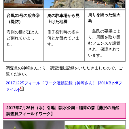
周りを囲った聖天
台風21号の爪痕③
奥の駐車場から見
島
（堤防）
上げた地層
島民の要望によ
海側の柵がほとん
冊子発刊時の姿を
り、周囲を取り囲
ど倒れていまし
何とか留めていま
むフェンスが設置
た。
す。
され、保護されて
います。
調査員の神崎さんより、調査活動記録をいただきましたので、ご
覧ください。
20171225フィールドワーク活動記録（神崎さん） [301KB pdfフ
ァイル]
2017年7月26日（水）引地川親水公園＋稲荷の森【藤沢の自然
調査員フィールドワーク】