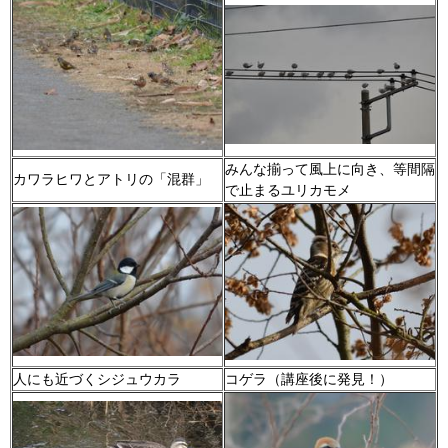
みんな揃って風上に向き、等間隔
カワラヒワとアトリの「混群」
で止まるユリカモメ
人にも近づくシジュウカラ
コゲラ（講座後に発見！）