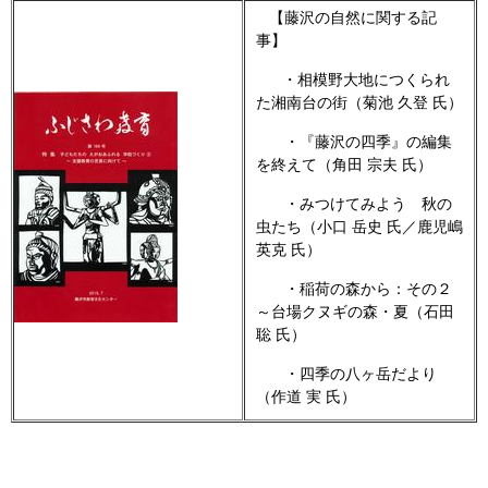
【藤沢の自然に関する記
事】
・相模野大地につくられ
た湘南台の街（菊池 久登 氏）
・『藤沢の四季』の編集
を終えて（角田 宗夫 氏）
・みつけてみよう 秋の
虫たち（小口 岳史 氏／鹿児嶋
英克 氏）
・稲荷の森から：その２
～台場クヌギの森・夏（石田
聡 氏）
・四季の八ヶ岳だより
（作道 実 氏）