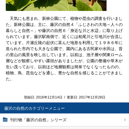
天気にも恵まれ、新林公園にて、植物や昆虫の調査を行いまし
た。新林公園は、主に、藤沢の自然４「ふじさわの大地～人々の
暮らしと自然～」や藤沢の自然６「身近な川と水辺」に取り上げ
られています。藤沢駅南側で、近くには柏尾川と引地川が合流し
ています。片瀬丘陵の起伏に富んだ地形を利用して１９８６年に
造られた市内でも大きな公園で、園内にある古民家や水田は、昔
の里山の風景を映し出しています。以前は、池子層や関東ローム
層などが観察しやすい露頭がありましたが、公園の整備や草木が
生い茂っており、以前ほど地層観察は簡単でなくなったものの、
植物、鳥、昆虫などを通し、豊かな自然を感じることができまし
た。
登録日:
2016年12月14日
/
更新日:
2017年12月28日
藤沢の自然
刊行物「藤沢の自然」シリーズ