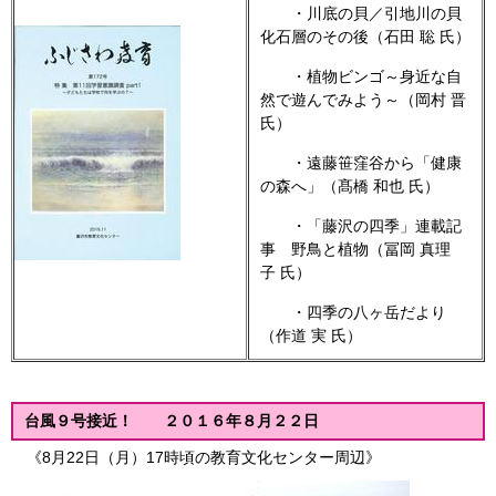
・川底の貝／引地川の貝
化石層のその後（石田 聡 氏）
・植物ビンゴ～身近な自
然で遊んでみよう～（岡村 晋
氏）
・遠藤笹窪谷から「健康
の森へ」（髙橋 和也 氏）
・「藤沢の四季」連載記
事 野鳥と植物（冨岡 真理
子 氏）
・四季の八ヶ岳だより
（作道 実 氏）
台風９号接近！ ２０１６年８月２２日
《8月22日（月）17時頃の教育文化センター周辺》