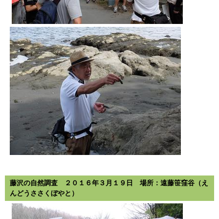
藤沢の自然調査 ２０１６年３月１９日 場所：遠藤笹窪谷（え
んどうささくぼやと）