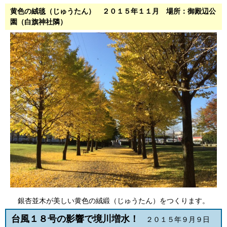
黄色の絨毯（じゅうたん） ２０１５年１１月 場所：御殿辺公
園（白旗神社隣）
銀杏並木が美しい黄色の絨緞（じゅうたん）をつくります。
台風１８号の影響で境川増水！
２０１５年９月９日