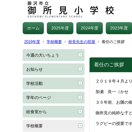
ホーム
2025年度
2024年度
2023年度
2019年度
学校概要
校長先生の部屋
着任のご挨拶
今週の大いちょう
着任のご挨拶
お知らせ
２０１９年４月よ
学校活動
加瀬 良一（かせ
学年のページ
３５年前、お隣の
給食室から
御所見の純粋な子
ラグビーの授業で
学校概要