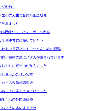
）の富士山
中里小の先生と合同外国語研修
所見夏まつり
PTA親睦ソフトバレーボール大会
１学期終業式に咲いていた花
ふれあい共育ネットワークあいさつ運動
 飼育小屋横の池にメダカが生まれています
久しぶりに富士山が見えました
あじさいがきれいです
生たちの救急法講習会
いちょうに実ができていました
先生たちの外国語研修
いちょうの木のすそ上げ