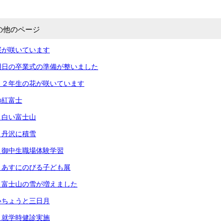
の他のページ
桜が咲いています
明日の卒業式の準備が整いました
・２年生の花が咲いています
の紅富士
）白い富士山
）丹沢に積雪
）御中生職場体験学習
）あすにのびる子ども展
）富士山の雪が増えました
いちょうと三日月
）就学時健診実施