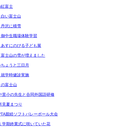
の紅富士
）白い富士山
）丹沢に積雪
）御中生職場体験学習
）あすにのびる子ども展
）富士山の雪が増えました
いちょうと三日月
）就学時健診実施
）の富士山
中里小の先生と合同外国語研修
所見夏まつり
PTA親睦ソフトバレーボール大会
１学期終業式に咲いていた花