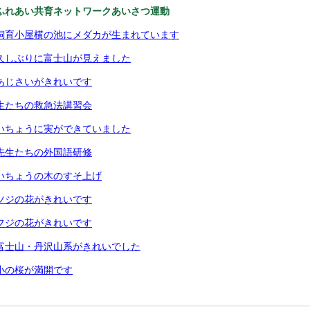
ふれあい共育ネットワークあいさつ運動
 飼育小屋横の池にメダカが生まれています
久しぶりに富士山が見えました
あじさいがきれいです
生たちの救急法講習会
いちょうに実ができていました
先生たちの外国語研修
いちょうの木のすそ上げ
ツジの花がきれいです
フジの花がきれいです
富士山・丹沢山系がきれいでした
小の桜が満開です