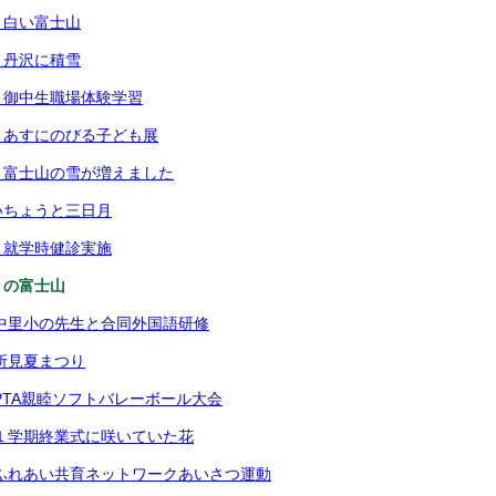
）白い富士山
）丹沢に積雪
）御中生職場体験学習
）あすにのびる子ども展
）富士山の雪が増えました
いちょうと三日月
）就学時健診実施
）の富士山
中里小の先生と合同外国語研修
所見夏まつり
PTA親睦ソフトバレーボール大会
１学期終業式に咲いていた花
ふれあい共育ネットワークあいさつ運動