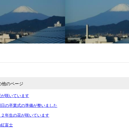
の他のページ
桜が咲いています
明日の卒業式の準備が整いました
・２年生の花が咲いています
の紅富士