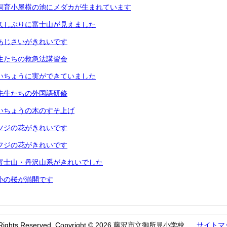
 飼育小屋横の池にメダカが生まれています
久しぶりに富士山が見えました
あじさいがきれいです
生たちの救急法講習会
いちょうに実ができていました
先生たちの外国語研修
いちょうの木のすそ上げ
ツジの花がきれいです
フジの花がきれいです
富士山・丹沢山系がきれいでした
小の桜が満開です
l Rights Reserved. Copyright © 2026 藤沢市立御所見小学校
サイトマ