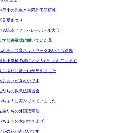
）の富士山
中里小の先生と合同外国語研修
所見夏まつり
PTA親睦ソフトバレーボール大会
１学期終業式に咲いていた花
ふれあい共育ネットワークあいさつ運動
 飼育小屋横の池にメダカが生まれています
久しぶりに富士山が見えました
あじさいがきれいです
生たちの救急法講習会
いちょうに実ができていました
先生たちの外国語研修
いちょうの木のすそ上げ
ツジの花がきれいです