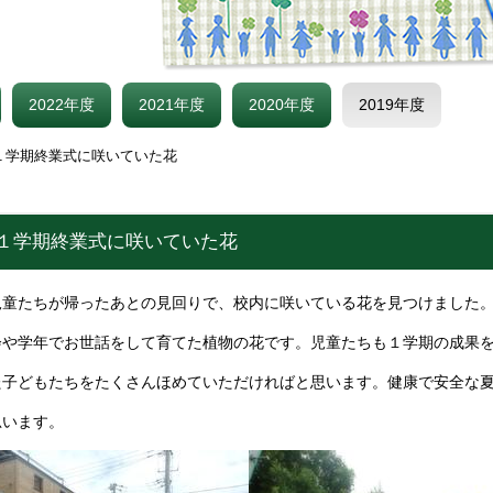
2022年度
2021年度
2020年度
2019年度
１学期終業式に咲いていた花
 １学期終業式に咲いていた花
児童たちが帰ったあとの見回りで、校内に咲いている花を見つけました
会や学年でお世話をして育てた植物の花です。児童たちも１学期の成果
た子どもたちをたくさんほめていただければと思います。健康で安全な
思います。