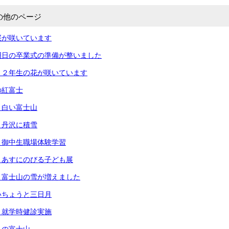
の他のページ
桜が咲いています
明日の卒業式の準備が整いました
・２年生の花が咲いています
の紅富士
）白い富士山
）丹沢に積雪
）御中生職場体験学習
）あすにのびる子ども展
）富士山の雪が増えました
いちょうと三日月
）就学時健診実施