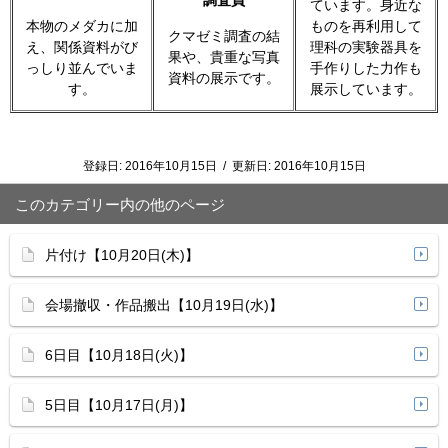
調査員
ています。身近な
本物のメダカに加
ものを再利用して
クマゼミ調査の結
え、関係資料がび
理科の実験器具を
果や、貴重な写真
っしり並んでいま
手作りした力作も
資料の展示です。
す。
展示しています。
登録日:
2016年10月15日
/
更新日:
2016年10月15日
このカテゴリー内の他のページ
片付け【10月20日(木)】
会場撤収・作品搬出【10月19日(水)】
6日目【10月18日(火)】
5日目【10月17日(月)】