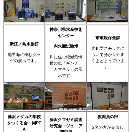
神奈川県水産技術
センター
市環境保全課
新江ノ島水族館
内水面試験場
光化学スモッグに
地中海に棲むクラ
ついて分かりやす
川に住む絶滅危惧
ゲの展示です。
くまとまっていま
種の魚「ギバチ」
す。
「カマキリ」の展
示です。
藤沢メダカの学校
教職員の部
藤沢クマゼミ調査
をつくる会・同PT
研究会・ジュニア
2名の方が参加し
A