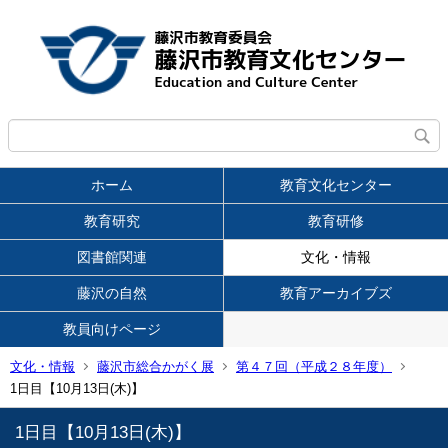
ホーム
教育文化センター
教育研究
教育研修
図書館関連
文化・情報
藤沢の自然
教育アーカイブズ
教員向けページ
文化・情報
藤沢市総合かがく展
第４７回（平成２８年度）
1日目【10月13日(木)】
1日目【10月13日(木)】