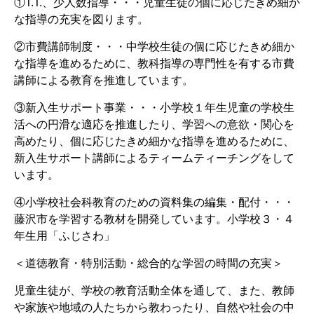
①T.T.、少人数指導・・・児童生徒の個に応じたきめ細か
な指導の充実を図ります。
②市費講師制度・・・中学校生徒の個に応じたきめ細か
な指導を進めるために、教科指導の専門性を有する市費
講師による教育を推進しています。
③新入生サポート事業・・・小学校１年生児童の学校生
活への円滑な適応を推進したり、学習への意欲・関心を
高めたり、個に応じたきめ細かな指導を進めるために、
新入生サポート講師によるティームティーチングをして
います。
④小学校社会科教育のための資料集の編集・配付・・・
藤沢市を学習する教材を開発しています。小学校３・４
年生用「ふじさわ」
＜道徳教育・特別活動・総合的な学習の時間の充実＞
児童生徒が、学校の教育活動全体を通して、また、教師
や家族や地域の人たちから教わったり、自然や社会の中