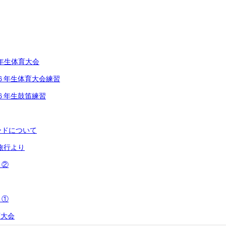
年生体育大会
６年生体育大会練習
６年生鼓笛練習
ードについて
学旅行より
り②
り①
育大会