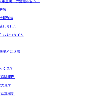
６年生明日の活躍を誓う！
、解散
辻堂駅到着
通過しました
からおやつタイム
待機場所に到着
じっく見学
照宮陽明門
館の見学
年写真撮影