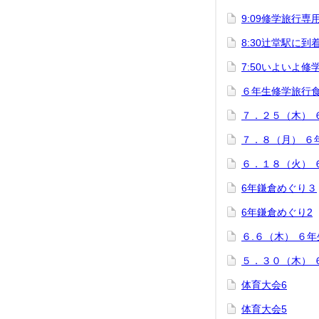
9:09修学旅行
8:30辻堂駅に到
7:50いよいよ
６年生修学旅行
７．２５（木） 
７．８（月） ６
６．１８（火） 
6年鎌倉めぐり３
6年鎌倉めぐり2
６.６（木） ６
５．３０（木） 
体育大会6
体育大会5