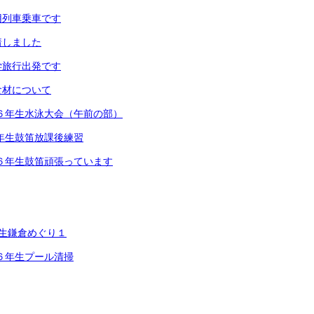
専用列車乗車です
着しました
修学旅行出発です
食材について
６年生水泳大会（午前の部）
年生鼓笛放課後練習
６年生鼓笛頑張っています
年生鎌倉めぐり１
６年生プール清掃