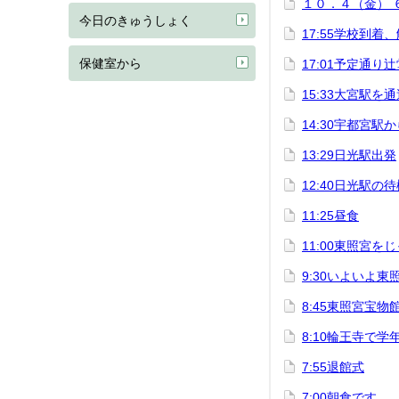
１０．４（金） 
今日のきゅうしょく
17:55学校到着
保健室から
17:01予定通り
15:33大宮駅を
14:30宇都宮駅
13:29日光駅出発
12:40日光駅の
11:25昼食
11:00東照宮を
9:30いよいよ東
8:45東照宮宝物
8:10輪王寺で学
7:55退館式
7:00朝食です