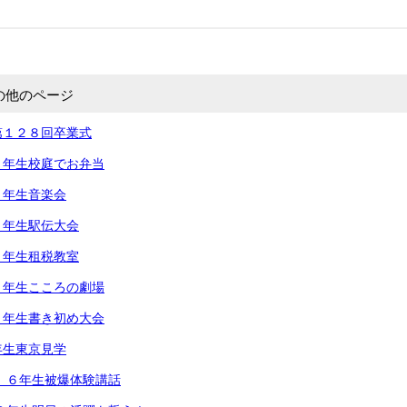
の他のページ
第１２８回卒業式
６年生校庭でお弁当
６年生音楽会
６年生駅伝大会
６年生租税教室
６年生こころの劇場
６年生書き初め大会
年生東京見学
 ６年生被爆体験講話