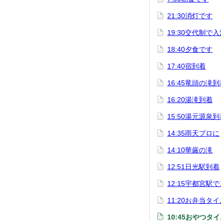
21:30消灯です
19:30交代制で
18:40夕食です
17:40宿到着
16:45竜頭の滝
16:20湯滝到着
15:50湯元源泉
14:35雨天プロに
14:10華厳の滝
12:51日光駅到着
12:15宇都宮駅
11:20お弁当タ
10:45おやつタ