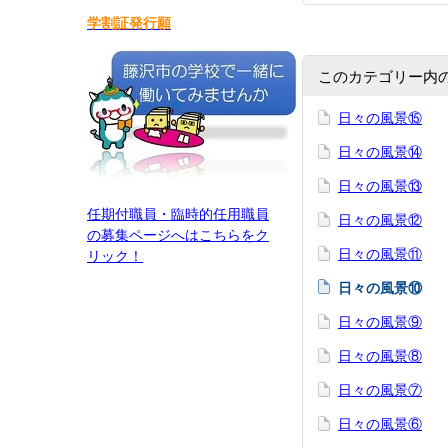
学割証発行願
このカテゴリー内
日々の風景⑮
日々の風景⑭
日々の風景⑬
任期付職員・臨時的任用職員
日々の風景⑫
の募集ページへはこちらをク
日々の風景⑪
リック！
日々の風景⑩
日々の風景⑨
日々の風景⑧
日々の風景⑦
日々の風景⑥