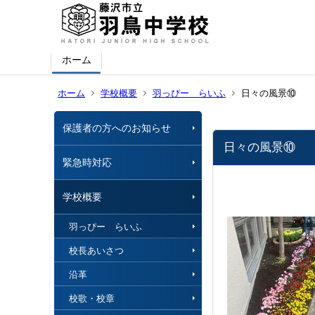
ホーム
ホーム
学校概要
羽っぴー らいふ
日々の風景⑩
保護者の方へのお知らせ
日々の風景⑩
緊急時対応
学校概要
羽っぴー らいふ
校長あいさつ
沿革
校歌・校章