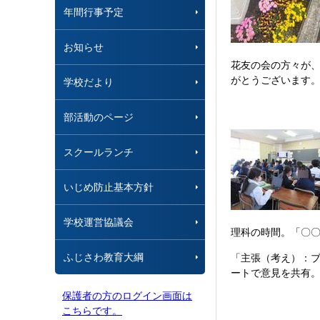
年間行事予定
お知らせ
花友の会の方々が
がとうございます
学校だより
部活動のページ
スクールランチ
いじめ防止基本方針
学校運営協議会
理科の時間。「〇
ふじさわ教育大綱
「主張（考え）：
ートで意見を共有
保護者の方のログイン画面は
こちらです。