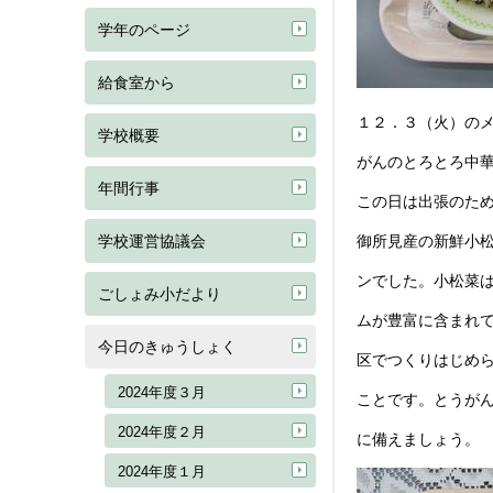
学年のページ
給食室から
１２．３（火）の
学校概要
がんのとろとろ中
年間行事
この日は出張のた
学校運営協議会
御所見産の新鮮小
ンでした。小松菜
ごしょみ小だより
ムが豊富に含まれ
今日のきゅうしょく
区でつくりはじめ
2024年度３月
ことです。とうが
2024年度２月
に備えましょう。
2024年度１月