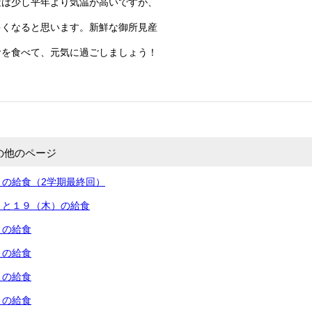
近は少し平年より気温が高いですが、
多くなると思います。新鮮な御所見産
食を食べて、元気に過ごしましょう！
の他のページ
）の給食（2学期最終回）
）と１９（木）の給食
）の給食
）の給食
）の給食
）の給食