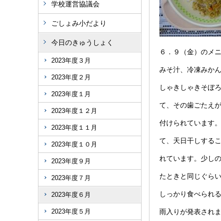
学校運営協議会
ごしょみ小だより
今日のきゅうしょく
６．９（金）のメ
2023年度３月
みそ汁、冷凍みか
2023年度２月
しゃきしゃきそぼ
2023年度１月
て、その歯ごたえ
2023年度１２月
付けられています
2023年度１１月
て、天日干しする
2023年度１０月
れています。少し
2023年度９月
たときと同じぐら
2023年度７月
しっかり食べられ
2023年度６月
2023年度５月
雨入りが発表され