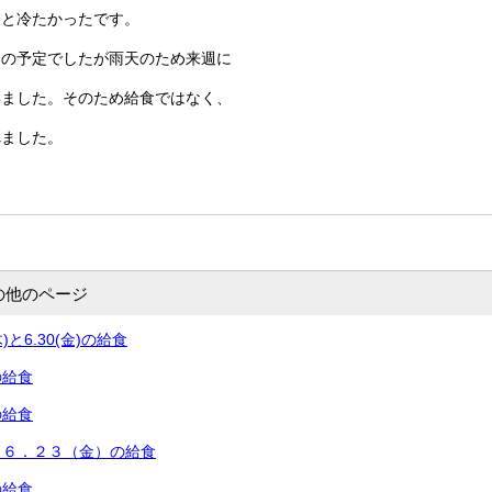
っと冷たかったです。
足の予定でしたが雨天のため来週に
いました。そのため給食ではなく、
べました。
の他のページ
(木)と6.30(金)の給食
の給食
の給食
と６．２３（金）の給食
の給食