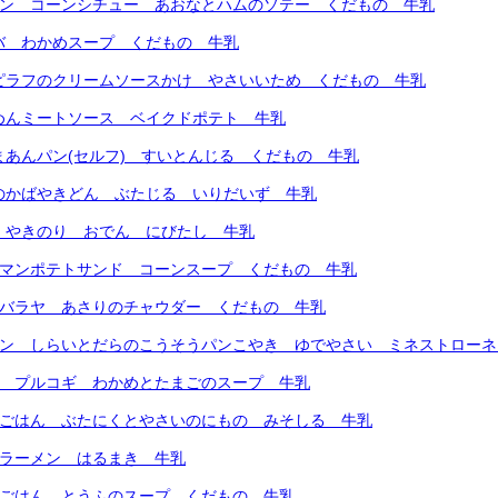
パン コーンシチュー あおなとハムのソテー くだもの 牛乳
バ わかめスープ くだもの 牛乳
ーピラフのクリームソースかけ やさいいため くだもの 牛乳
めんミートソース ベイクドポテト 牛乳
まあんパン(セルフ) すいとんじる くだもの 牛乳
のかばやきどん ぶたじる いりだいず 牛乳
 やきのり おでん にびたし 牛乳
ーマンポテトサンド コーンスープ くだもの 牛乳
ンバラヤ あさりのチャウダー くだもの 牛乳
パン しらいとだらのこうそうパンこやき ゆでやさい ミネストロー
ん プルコギ わかめとたまごのスープ 牛乳
すごはん ぶたにくとやさいのにもの みそしる 牛乳
くラーメン はるまき 牛乳
ろごはん とうふのスープ くだもの 牛乳