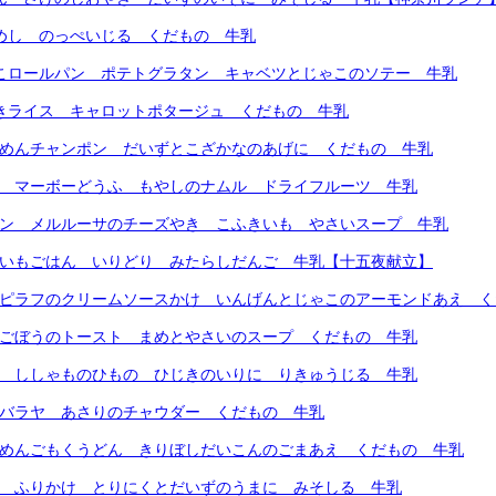
てめし のっぺいじる くだもの 牛乳
めこロールパン ポテトグラタン キャベツとじゃこのソテー 牛乳
じきライス キャロットポタージュ くだもの 牛乳
トめんチャンポン だいずとこざかなのあげに くだもの 牛乳
ん マーボーどうふ もやしのナムル ドライフルーツ 牛乳
パン メルルーサのチーズやき こふきいも やさいスープ 牛乳
まいもごはん いりどり みたらしだんご 牛乳【十五夜献立】
ーピラフのクリームソースかけ いんげんとじゃこのアーモンドあえ 
とごぼうのトースト まめとやさいのスープ くだもの 牛乳
ん ししゃものひもの ひじきのいりに りきゅうじる 牛乳
ンバラヤ あさりのチャウダー くだもの 牛乳
トめんごもくうどん きりぼしだいこんのごまあえ くだもの 牛乳
ん ふりかけ とりにくとだいずのうまに みそしる 牛乳