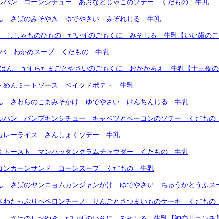
ールパン コーンシチュー あおなとじゃこのソテー くだもの 牛乳
はん さばのみそやき ゆでやさい みぞれじる 牛乳
ん ししゃものひもの だいずのごもくに みそしる 牛乳【いい歯の
ンバ わかめスープ くだもの 牛乳
ごはん うずらたまごとやさいのごもくに おかかあえ 牛乳【十三夜
フトめんミートソース ベイクドポテト 牛乳
はん さわらのごまみそかけ ゆでやさい けんちんじる 牛乳
ールパン パンプキンシチュー キャベツとベーコンのソテー くだもの
ツカレーライス さんしょくソテー 牛乳
サミトースト マンハッタンクラムチャウダー くだもの 牛乳
リコンカーンサンド コーンスープ くだもの 牛乳
はん さばのヤンニョムカンジャンかけ ゆでやさい ちゅうかとうふス
じさわたっぷりペペロンチーノ りんごとさつまいものケーキ くだもの
はん さけのしおやき だいずのいそに みそしる 牛乳【神奈川ランチ