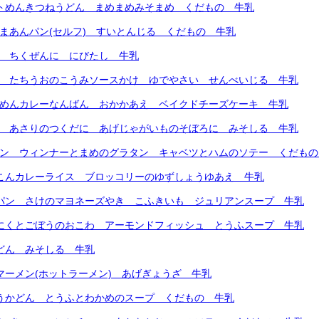
フトめんきつねうどん まめまめみそまめ くだもの 牛乳
ごまあんパン(セルフ) すいとんじる くだもの 牛乳
ん ちくぜんに にびたし 牛乳
ん たちうおのこうみソースかけ ゆでやさい せんべいじる 牛乳
トめんカレーなんばん おかかあえ ベイクドチーズケーキ 牛乳
ん あさりのつくだに あげじゃがいものそぼろに みそしる 牛乳
パン ウィンナーとまめのグラタン キャベツとハムのソテー くだも
いこんカレーライス ブロッコリーのゆずしょうゆあえ 牛乳
ろパン さけのマヨネーズやき こふきいも ジュリアンスープ 牛乳
りにくとごぼうのおこわ アーモンドフィッシュ とうふスープ 牛乳
たどん みそしる 牛乳
ンマーメン(ホットラーメン) あげぎょうざ 牛乳
ゅうかどん とうふとわかめのスープ くだもの 牛乳