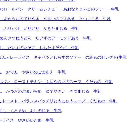
さわロールパン クリームシチュー あおなとじゃこのソテー 牛乳
ん あかうおのてりやき やさいのごまあえ さつまじる 牛乳
ん ふりかけ いりどり かきたまじる 牛乳
トめんきつねうどん だいずのアーモンドあえ 牛乳
めし だいずのいそに しらたまぞうに 牛乳
どりんカレーライス キャベツとしらすのソテー のみものセレクト(牛
はん おでん やさいのごまあえ 牛乳
ールパン ローストチキン ふゆやさいのスープ くだもの 牛乳
はん かつおのごまがらめ ゆでやさい さつまじる 牛乳
ゃこトースト バランスバッチリとうにゅうスープ くだもの 牛乳
けずし くろまめ よしのじる 牛乳
ヤシライス やさいいため 牛乳