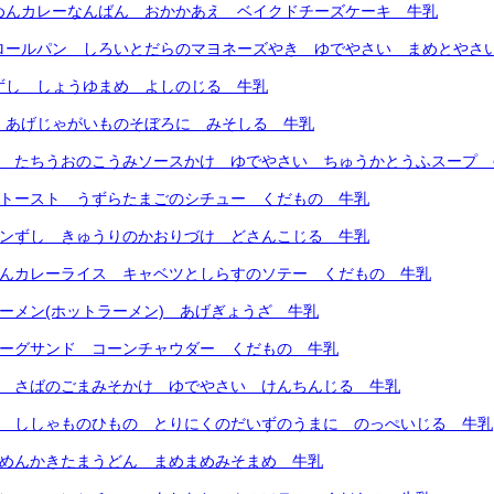
トめんカレーなんばん おかかあえ ベイクドチーズケーキ 牛乳
こロールパン しろいとだらのマヨネーズやき ゆでやさい まめとやさ
ずし しょうゆまめ よしのじる 牛乳
 あげじゃがいものそぼろに みそしる 牛乳
ん たちうおのこうみソースかけ ゆでやさい ちゅうかとうふスープ 
ミトースト うずらたまごのシチュー くだもの 牛乳
コンずし きゅうりのかおりづけ どさんこじる 牛乳
りんカレーライス キャベツとしらすのソテー くだもの 牛乳
マーメン(ホットラーメン) あげぎょうざ 牛乳
バーグサンド コーンチャウダー くだもの 牛乳
ん さばのごまみそかけ ゆでやさい けんちんじる 牛乳
ん ししゃものひもの とりにくのだいずのうまに のっぺいじる 牛乳
トめんかきたまうどん まめまめみそまめ 牛乳