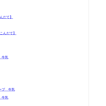
こんだて】
のこんだて】
 牛乳
ープ 牛乳
 牛乳
】