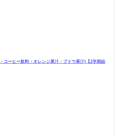
乳・コーヒー飲料・オレンジ果汁・ブドウ果汁)【2学期給