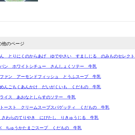
の他のページ
はん とりにくのからあげ ゆでやさい すましじる のみものセレクト
ルパン ホワイトシチュー さんしょくソテー 牛乳
イファン アーモンドフィッシュ とうふスープ 牛乳
トめんごもくあんかけ だいがくいも くだもの 牛乳
シライス あおなとしらすのソテー 牛乳
こトースト クリームスープスパゲッティ くだもの 牛乳
 さわらのてりやき にびたし りきゅうじる 牛乳
バ ちゅうかたまごスープ くだもの 牛乳