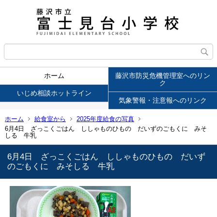
ホーム
藤沢市防災危機管理室へのリン
ク
いじめ相談ホットライン
気象警報・注意報へのリンク
ホーム
給食室から
2025年度給食の写真
6月4日 ざっこくごはん ししゃものひもの だいずのごもくに みそ
しる 牛乳
6月4日 ざっこくごはん ししゃものひもの だいず
のごもくに みそしる 牛乳