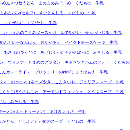
フトめんきつねうどん まめまめみそまめ くだもの 牛乳
ごまあんパン(セルフ) すいとんじる くだもの 牛乳
ん ちくぜんに にびたし 牛乳
ん たちうおのこうみソースかけ ゆでやさい せんべいじる 牛乳
トめんカレーなんばん おかかあえ ベイクドチーズケーキ 牛乳
ん あさりのつくだに あげじゃがいものそぼろに みそしる 牛乳
パン ウィンナーとまめのグラタン キャベツとハムのソテー くだも
いこんカレーライス ブロッコリーのゆずしょうゆあえ 牛乳
ろパン さけのマヨネーズやき こふきいも ジュリアンスープ 牛乳
りにくとごぼうのおこわ アーモンドフィッシュ とうふスープ 牛乳
たどん みそしる 牛乳
ンマーメン(ホットラーメン) あげぎょうざ 牛乳
ゅうかどん とうふとわかめのスープ くだもの 牛乳