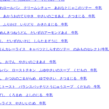
さわロールパン クリームシチュー あおなとじゃこのソテー 牛乳
ん あかうおのてりやき やさいのごまあえ さつまじる 牛乳
ん ふりかけ いりどり かきたまじる 牛乳
トめんきつねうどん だいずのアーモンドあえ 牛乳
めし だいずのいそに しらたまぞうに 牛乳
どりんカレーライス キャベツとしらすのソテー のみものセレクト(牛
はん おでん やさいのごまあえ 牛乳
ールパン ローストチキン ふゆやさいのスープ くだもの 牛乳
はん かつおのごまがらめ ゆでやさい さつまじる 牛乳
ゃこトースト バランスバッチリとうにゅうスープ くだもの 牛乳
けずし くろまめ よしのじる 牛乳
ヤシライス やさいいため 牛乳