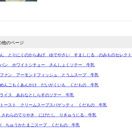
の他のページ
はん とりにくのからあげ ゆでやさい すましじる のみものセレクト
ルパン ホワイトシチュー さんしょくソテー 牛乳
イファン アーモンドフィッシュ とうふスープ 牛乳
トめんごもくあんかけ だいがくいも くだもの 牛乳
シライス あおなとしらすのソテー 牛乳
こトースト クリームスープスパゲッティ くだもの 牛乳
 さわらのてりやき にびたし りきゅうじる 牛乳
バ ちゅうかたまごスープ くだもの 牛乳