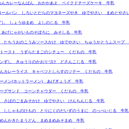
トめんカレーなんばん おかかあえ ベイクドチーズケーキ 牛乳
こロールパン しろいとだらのマヨネーズやき ゆでやさい まめとやさ
ずし しょうゆまめ よしのじる 牛乳
 あげじゃがいものそぼろに みそしる 牛乳
ん たちうおのこうみソースかけ ゆでやさい ちゅうかとうふスープ 
ミトースト うずらたまごのシチュー くだもの 牛乳
コンずし きゅうりのかおりづけ どさんこじる 牛乳
りんカレーライス キャベツとしらすのソテー くだもの 牛乳
マーメン(ホットラーメン) あげぎょうざ 牛乳
バーグサンド コーンチャウダー くだもの 牛乳
ん さばのごまみそかけ ゆでやさい けんちんじる 牛乳
ん ししゃものひもの とりにくのだいずのうまに のっぺいじる 牛乳
トめんかきたまうどん まめまめみそまめ 牛乳