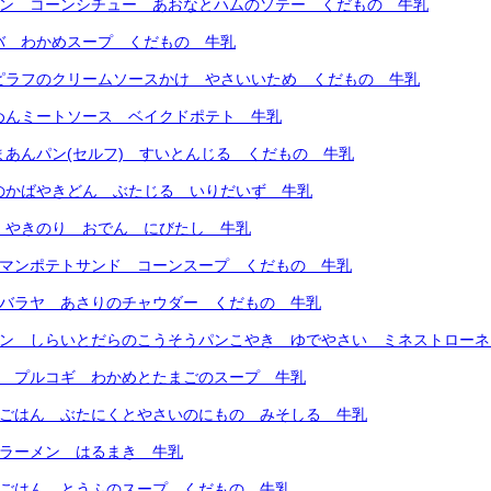
パン コーンシチュー あおなとハムのソテー くだもの 牛乳
バ わかめスープ くだもの 牛乳
ーピラフのクリームソースかけ やさいいため くだもの 牛乳
めんミートソース ベイクドポテト 牛乳
まあんパン(セルフ) すいとんじる くだもの 牛乳
のかばやきどん ぶたじる いりだいず 牛乳
 やきのり おでん にびたし 牛乳
ーマンポテトサンド コーンスープ くだもの 牛乳
ンバラヤ あさりのチャウダー くだもの 牛乳
パン しらいとだらのこうそうパンこやき ゆでやさい ミネストロー
ん プルコギ わかめとたまごのスープ 牛乳
すごはん ぶたにくとやさいのにもの みそしる 牛乳
くラーメン はるまき 牛乳
ろごはん とうふのスープ くだもの 牛乳