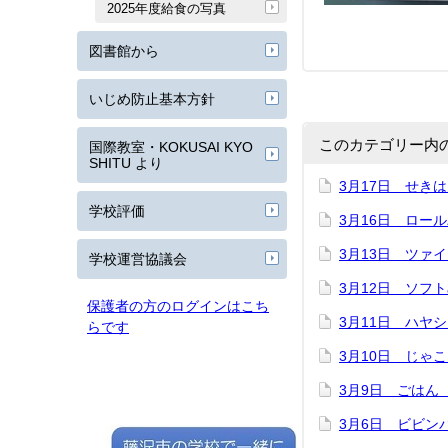
2025年度給食の写真
図書館から
いじめ防止基本方針
このカテゴリー内
国際教室・KOKUSAI KYO
SHITU より
3月17日 せき
学校評価
3月16日 ロー
3月13日 ツァ
学校運営協議会
3月12日 ソフ
保護者の方のログインはこち
3月11日 ハヤ
らです
3月10日 じゃ
3月9日 ごはん
3月6日 ビビン