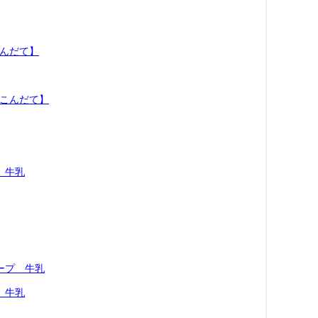
こんだて】
のこんだて】
 牛乳
ープ 牛乳
 牛乳
】