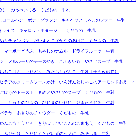
てめし のっぺいじる くだもの 牛乳
めこロールパン ポテトグラタン キャベツとじゃこのソテー 牛乳
じきライス キャロットポタージュ くだもの 牛乳
トめんチャンポン だいずとこざかなのあげに くだもの 牛乳
ん マーボーどうふ もやしのナムル ドライフルーツ 牛乳
パン メルルーサのチーズやき こふきいも やさいスープ 牛乳
まいもごはん いりどり みたらしだんご 牛乳【十五夜献立】
ーピラフのクリームソースかけ いんげんとじゃこのアーモンドあえ 
とごぼうのトースト まめとやさいのスープ くだもの 牛乳
ん ししゃものひもの ひじきのいりに りきゅうじる 牛乳
ンバラヤ あさりのチャウダー くだもの 牛乳
トめんごもくうどん きりぼしだいこんのごまあえ くだもの 牛乳
ん ふりかけ とりにくとだいずのうまに みそしる 牛乳