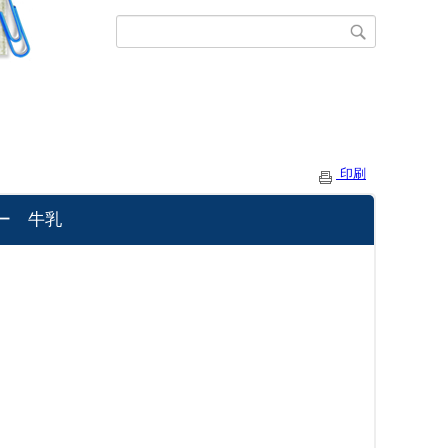
印刷
ー 牛乳