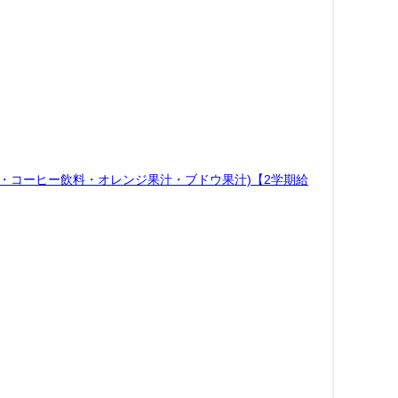
乳・コーヒー飲料・オレンジ果汁・ブドウ果汁)【2学期給