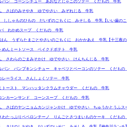
ールパン コーンシチュー あおなとじゃこのソテー くだもの 牛乳
はん さばのみそやき ゆでやさい みぞれじる 牛乳
ん ししゃものひもの だいずのごもくに みそしる 牛乳【いい歯の
ンバ わかめスープ くだもの 牛乳
ごはん うずらたまごとやさいのごもくに おかかあえ 牛乳【十三夜
フトめんミートソース ベイクドポテト 牛乳
はん さわらのごまみそかけ ゆでやさい けんちんじる 牛乳
ールパン パンプキンシチュー キャベツとベーコンのソテー くだもの
ツカレーライス さんしょくソテー 牛乳
サミトースト マンハッタンクラムチャウダー くだもの 牛乳
リコンカーンサンド コーンスープ くだもの 牛乳
はん さばのヤンニョムカンジャンかけ ゆでやさい ちゅうかとうふス
じさわたっぷりペペロンチーノ りんごとさつまいものケーキ くだもの
はん さけのしおやき だいずのいそに みそしる 牛乳【神奈川ランチ